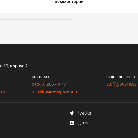
комментарии
 10, корпус 2
реклама
отдел персона
8 (843) 203-48-47
staff@business-
.ru
mir@business-gazeta.ru
twitter
дзен