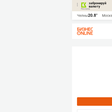
забронируй
валюту
20.8°
Челны
Моск