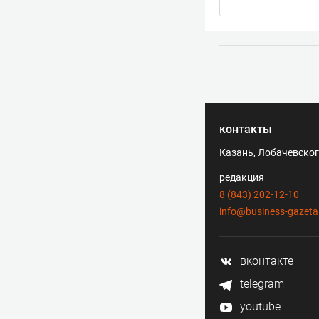
контакты
Казань, Лобачевского
редакция
8 (843) 202-12-10
info@business-gazeta
вконтакте
telegram
youtube