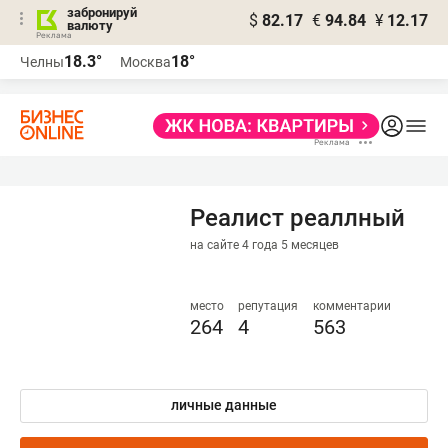
забронируй
$
82.17
€
94.84
¥
12.17
валюту
18.3°
18°
Челны
Москва
Реалист реаллный
на сайте 4 года 5 месяцев
место
репутация
комментарии
264
4
563
личные данные