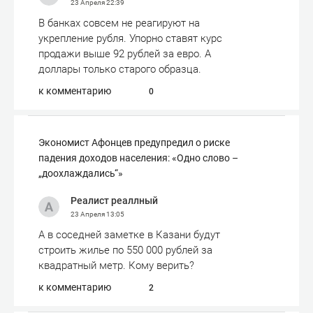
23 Апреля
22:39
В банках совсем не реагируют на
укрепление рубля. Упорно ставят курс
продажи выше 92 рублей за евро. А
доллары только старого образца.
к комментарию
0
Экономист Афонцев предупредил о риске
падения доходов населения: «Одно слово –
„доохлаждались“»
Реалист реаллный
23 Апреля
13:05
А в соседней заметке в Казани будут
строить жилье по 550 000 рублей за
квадратный метр. Кому верить?
к комментарию
2