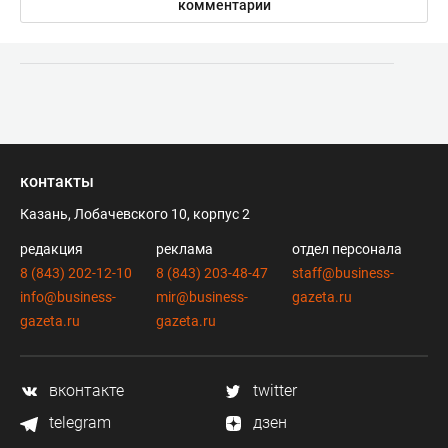
комментарии
контакты
Казань, Лобачевского 10, корпус 2
редакция
реклама
отдел персонала
8 (843) 202-12-10
8 (843) 203-48-47
staff@business-
info@business-
mir@business-
gazeta.ru
gazeta.ru
gazeta.ru
вконтакте
twitter
telegram
дзен