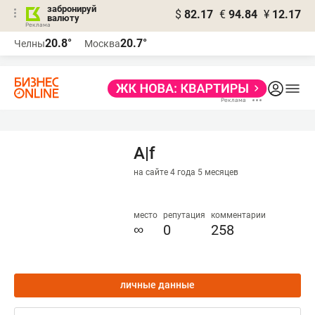
забронируй
$
82.17
€
94.84
¥
12.17
валюту
20.8°
20.7°
Челны
Москва
A|f
на сайте 4 года 5 месяцев
место
репутация
комментарии
∞
0
258
личные данные