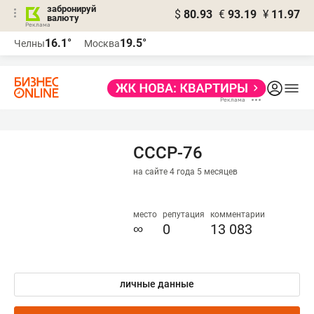
забронируй
$
80.93
€
93.19
¥
11.97
валюту
16.1°
19.5°
Челны
Москва
СССР-76
на сайте 4 года 5 месяцев
место
репутация
комментарии
∞
0
13 083
личные данные