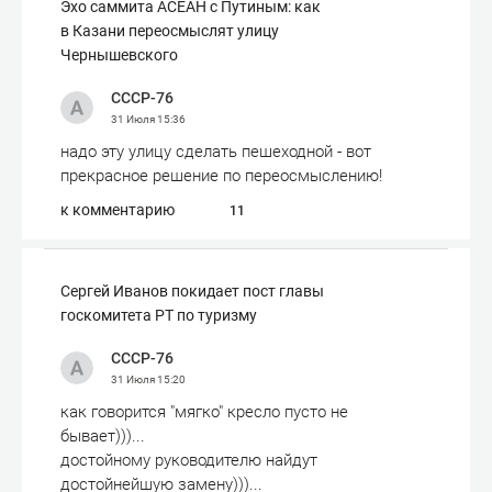
Эхо саммита АСЕАН с Путиным: как
в Казани переосмыслят улицу
Чернышевского
СССР-76
31 Июля
15:36
надо эту улицу сделать пешеходной - вот
прекрасное решение по переосмыслению!
к комментарию
11
Сергей Иванов покидает пост главы
госкомитета РТ по туризму
СССР-76
31 Июля
15:20
как говорится "мягко" кресло пусто не
бывает)))...
достойному руководителю найдут
достойнейшую замену)))...