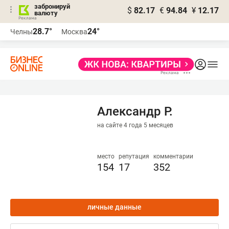
забронируй
$
82.17
€
94.84
¥
12.17
валюту
28.7°
24°
Челны
Москва
Александр Р.
на сайте 4 года 5 месяцев
место
репутация
комментарии
154
17
352
личные данные