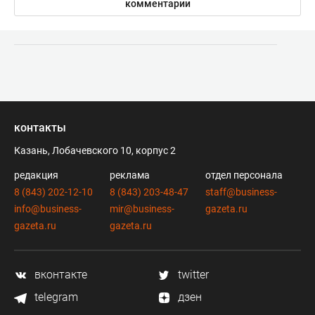
комментарии
контакты
Казань, Лобачевского 10, корпус 2
редакция
реклама
отдел персонала
8 (843) 202-12-10
8 (843) 203-48-47
staff@business-
info@business-
mir@business-
gazeta.ru
gazeta.ru
gazeta.ru
вконтакте
twitter
telegram
дзен