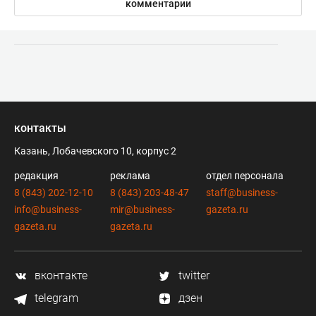
комментарии
контакты
Казань, Лобачевского 10, корпус 2
редакция
реклама
отдел персонала
8 (843) 202-12-10
8 (843) 203-48-47
staff@business-
info@business-
mir@business-
gazeta.ru
gazeta.ru
gazeta.ru
вконтакте
twitter
telegram
дзен