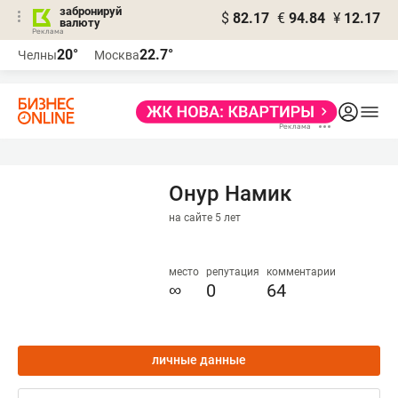
забронируй
$
82.17
€
94.84
¥
12.17
валюту
20°
22.7°
Челны
Москва
Онур Намик
на сайте 5 лет
место
репутация
комментарии
∞
0
64
личные данные