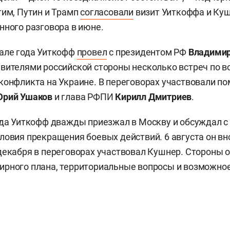
тим, Путин и Трамп
согласовали
визит Уиткоффа и Ку
нного разговора в июне.
чале года Уиткофф
провел
с президентом РФ
Владими
вителями российской стороны несколько встреч по 
конфликта на Украине. В переговорах участвовали п
рий Ушаков
и глава РФПИ
Кирилл Дмитриев
.
ода Уиткофф дважды приезжал в Москву и обсуждал с
ловия прекращения боевых действий. 6 августа он вн
декабря в переговорах участвовал Кушнер. Стороны 
ирного плана, территориальные вопросы и возможно