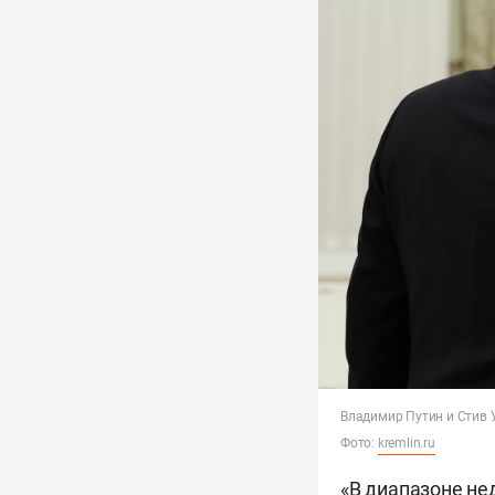
Владимир Путин и Стив
Фото:
kremlin.ru
«В диапазоне не