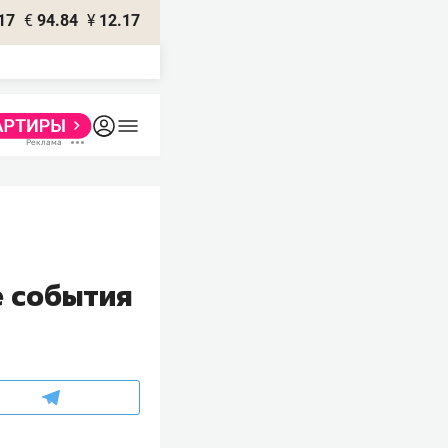
17
€
94.84
¥
12.17
е события