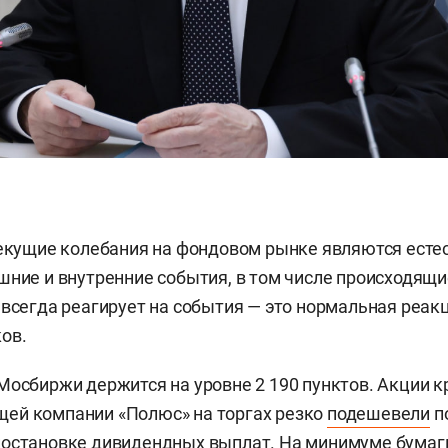
текущие колебания на фондовом рынке являются есте
шние и внутренние события, в том числе происходящи
 всегда реагирует на события — это нормальная реакц
ов.
Мосбиржи держится на уровне 2 190 пунктов. Акции 
ей компании «Полюс» на торгах резко
подешевели
п
остановке дивидендных выплат. На минимуме бумаги