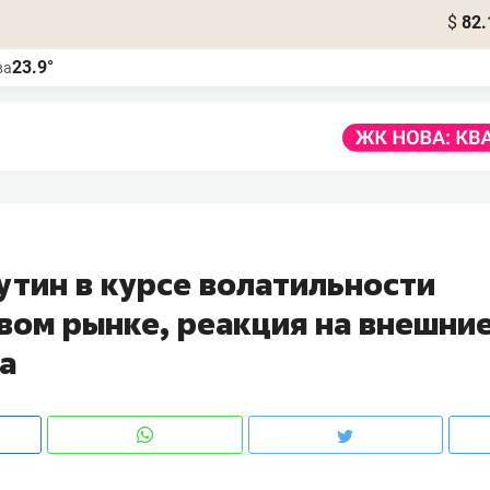
$
82.
23.9°
ва
утин в курсе волатильности
вом рынке, реакция на внешни
а