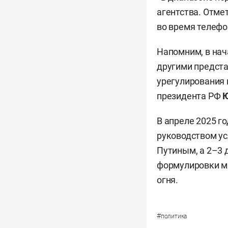
агентства. Отме
во время телефо
Напомним, в на
другими предста
урегулирования 
президента РФ
Ю
В апреле 2025 г
руководством ус
Путиным, а 2–3 
формулировки м
огня.
#
политика