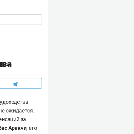
ива
судоходства
не ожидается.
енсаций за
бас Аракчи
, его