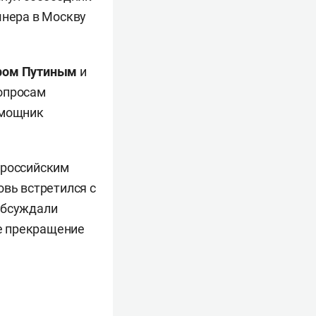
шнера в Москву
ром Путиным
и
вопросам
омощник
 российским
овь встретился с
обсуждали
е прекращение