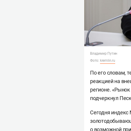
Владимир Путин
Фото:
kremlin.ru
По его словам, 
реакцией на вне
регионе. «Рынок
подчеркнул Песк
Сегодня индекс 
золотодобывающ
о возможной при