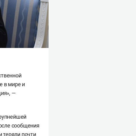
ственной
е в мире и
ия», —
крупнейшей
осле сообщения
 теряли почти