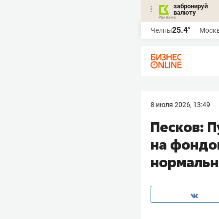
забронируй
валюту
25.4°
Челны
Моск
8 июля 2026, 13:49
Песков: П
на фондо
нормальн