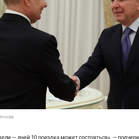
 Уиткофф
дели — дней 10 поездка может состояться», — подчер