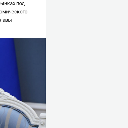
рынках под
номического
главы