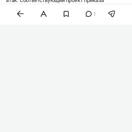
атак. Соответствующий проект приказа
опубликован для общественного обсуждения,
1
пишет «
Коммерсантъ
».
Фото: ©
Shatokhina Natalia
/ news.ru /
www.globallookpress.com