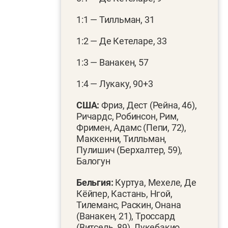
1:1 — Тилльман, 31
1:2 — Де Кетеларе, 33
1:3 — Ванакен, 57
1:4 — Лукаку, 90+3
США:
Фриз, Дест (Рейна, 46),
Ричардс, Робинсон, Рим,
Фримен, Адамс (Пепи, 72),
Маккенни, Тилльман,
Пулишич (Берхалтер, 59),
Балогун
Бельгия:
Куртуа, Мехеле, Де
Кёйпер, Кастань, Нгой,
Тилеманс, Раскин, Онана
(Ванакен, 21), Троссард
(Витсель, 89), Лукебакио