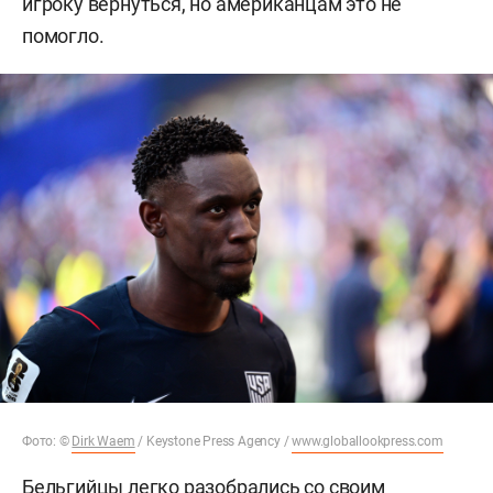
игроку вернуться, но американцам это не
помогло.
Фото:
©
Dirk Waem
/ Keystone Press Agency
/
www.globallookpress.com
Бельгийцы легко разобрались со своим