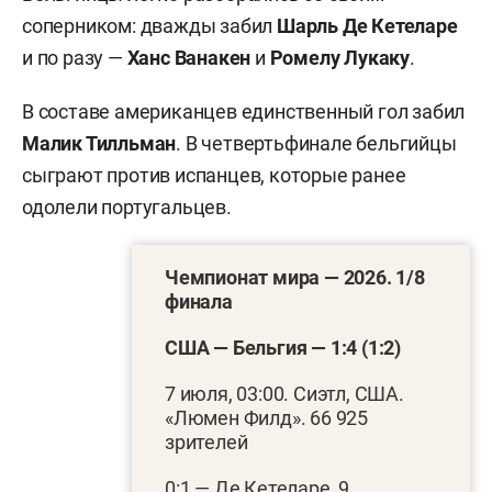
соперником: дважды забил
Шарль Де Кетеларе
и по разу —
Ханс Ванакен
и
Ромелу Лукаку
.
В составе американцев единственный гол забил
Малик Тилльман
. В четвертьфинале бельгийцы
сыграют против испанцев, которые ранее
одолели португальцев.
Чемпионат мира — 2026. 1/8
финала
США — Бельгия — 1:4 (1:2)
7 июля, 03:00. Сиэтл, США.
«Люмен Филд». 66 925
зрителей
0:1 — Де Кетеларе, 9