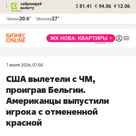
забронируй
$
81.41
€
94.06
¥
12.06
валюту
20.6°
27°
Челны
Москва
7 июля 2026, 07:00
США вылетели с ЧМ,
проиграв Бельгии.
Американцы выпустили
игрока с отмененной
красной