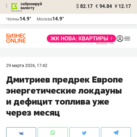
забронируй
$
82.17
€
94.84
¥
12.17
валюту
14.9°
14.9°
Челны
Москва
29 марта 2026, 17:42
Дмитриев предрек Европе
энергетические локдауны
и дефицит топлива уже
через месяц