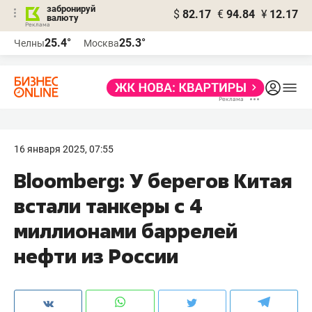
забронируй
$
82.17
€
94.84
¥
12.17
валюту
25.4°
25.3°
Челны
Москва
16 января 2025, 07:55
Bloomberg: У берегов Китая
встали танкеры с 4
миллионами баррелей
нефти из России