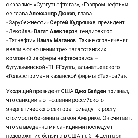
оказались «Сургутнефтегаз», «Газпром нефть» и
ее глава
Александр Дюков
, глава
«Зарубежнефти»
Сергей Кудряшов
, президент
«Лукойла»
Вагит Алекперо
в, гендиректор
«Татнефти»
Наиль Маганов
. Также ограничения
ввели в отношении трех татарстанских
компаний из сферы нефтесервиса —
бугульминской «ТНГ-Групп», альметьевского
«Гольфстрима» и казанской фирмы «Технрайз».
Уходящий президент США
Джо Байден
признал
,
что санкции в отношении российского
энергетического сектора приведут к росту
стоимости бензина в самой Америке. Он считает,
что за введенными санкциями последует
подорожание бензина в США на 3–4 цента за