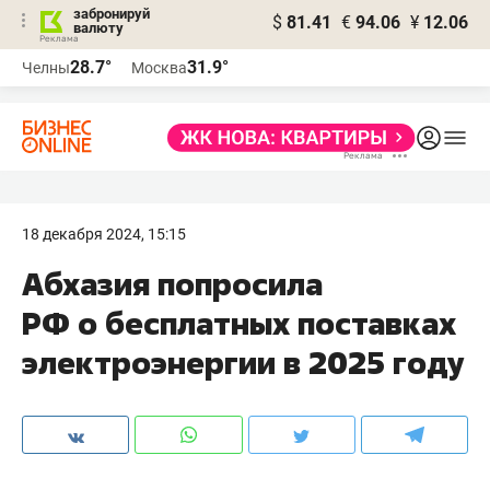
забронируй
$
81.41
€
94.06
¥
12.06
валюту
28.7°
31.9°
Челны
Москва
18 декабря 2024, 15:15
Абхазия попросила
РФ о бесплатных поставках
электроэнергии в 2025 году