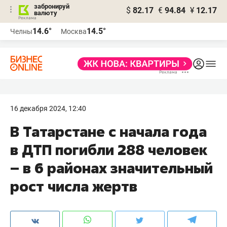
забронируй
$
82.17
€
94.84
¥
12.17
валюту
14.6°
14.5°
Челны
Москва
16 декабря 2024, 12:40
В Татарстане с начала года
в ДТП погибли 288 человек
– в 6 районах значительный
рост числа жертв