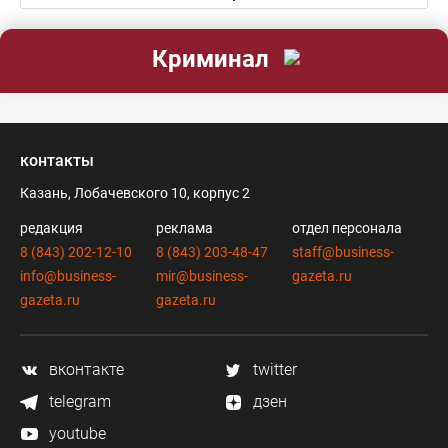
Криминал
контакты
Казань, Лобачевского 10, корпус 2
редакция
реклама
отдел персонала
8 (843) 202-12-10
8 (843) 203-48-47
staff@business-
info@business-
mir@business-
gazeta.ru
gazeta.ru
gazeta.ru
вконтакте
twitter
telegram
дзен
youtube