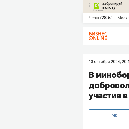
забронируй
валюту
28.5°
Челны
Моск
18 октября 2024, 20:
В минобо
доброволь
участия в