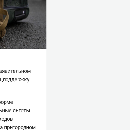
заявительном
соцподдержку
форме
льные льготы.
ходов
на пригородном