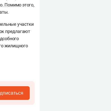
о. Помимо этого,
аты.
мельные участки
ок предлагают
одсобного
ого жилищного
дписаться