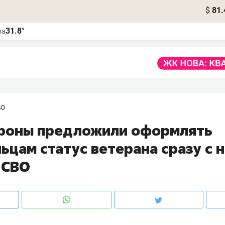
$
81.
31.8°
ва
40
роны предложили оформлять
цам статус ветерана сразу с 
 СВО