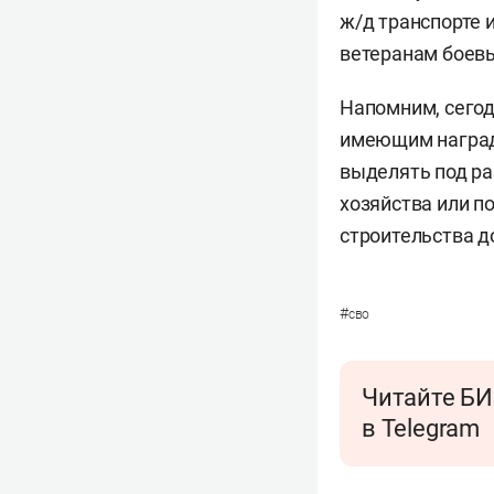
ж/д транспорте 
ветеранам боев
Напомним, сегод
имеющим наград
выделять под ра
хозяйства или п
строительства до
#
сво
Читайте БИ
в Telegram