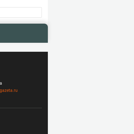
ла
gazeta.ru