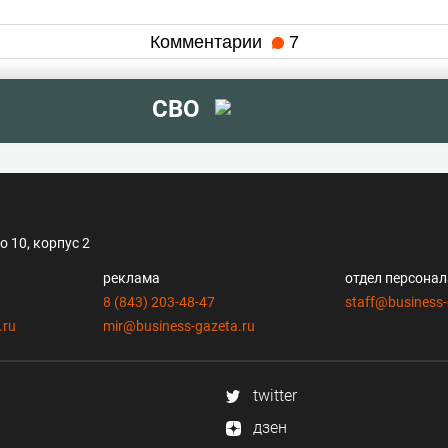
Комментарии
7
СВО
 10, корпус 2
реклама
отдел персона
8 (843) 203-48-47
staff@business-
.ru
mir@business-gazeta.ru
twitter
дзен