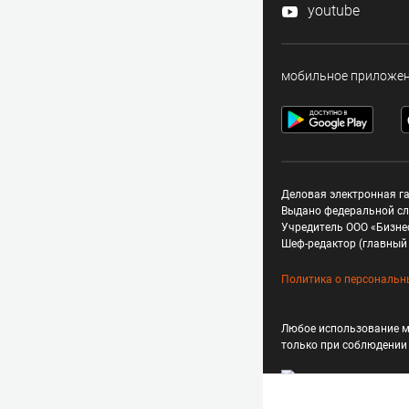
youtube
мобильное приложе
Деловая электронная га
Выдано федеральной сл
Учредитель ООО «Бизне
Шеф-редактор (главный 
Политика о персональн
Любое использование м
только при соблюдени