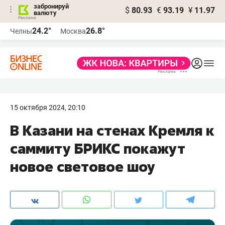
забронируй
$
80.93
€
93.19
¥
11.97
валюту
24.2°
26.8°
Челны
Москва
15 октября 2024, 20:10
В Казани на стенах Кремля к
саммиту БРИКС покажут
новое световое шоу