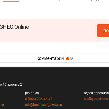
ЗНЕС Online
по
Комментарии
9
 10, корпус 2
реклама
отдел персона
8 (843) 203-48-47
staff@business-
.ru
mir@business-gazeta.ru