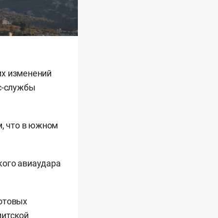
их изменений
сс-службы
м, что в южном
кого авиаудара
готовых
иитской