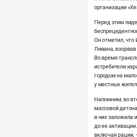
организации «Хе
Перед этим лид
беспрецедентной
Он отметил, что
Ливана, взорвав
Во время трансл
истребители изр
городом на мало
у местных жител
Напомним, во вт
массовой детон
в них заложила 
до ее активации
включая рации,