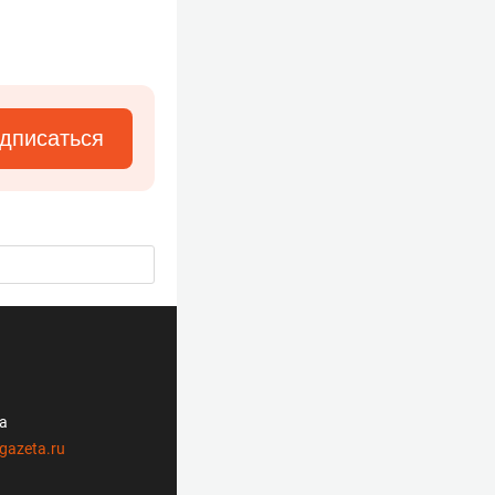
дписаться
ла
gazeta.ru