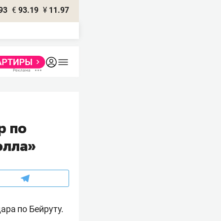
93
€
93.19
¥
11.97
р по
олла»
ара по Бейруту.