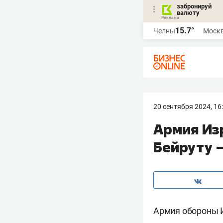
забронируй
валюту
15.7°
Челны
Моск
20 сентября 2024, 16
Армия Изр
Бейруту 
Армия обороны И