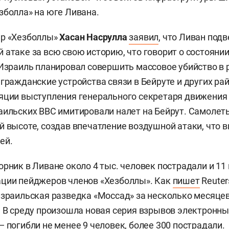
зболла» на юге Ливана.
ер «Хезболлы»
Хасан Насрулла
заявил
, что Ливан под
 атаке за всю свою историю, что говорит о состояни
 Израиль планировал совершить массовое убийство в 
 гражданские устройства связи в Бейруте и других ра
яции выступления генерального секретаря движения
аильских ВВС имитировали налет на Бейрут. Самолет
й высоте, создав впечатление воздушной атаки, что 
ей.
орник в Ливане около 4 тыс. человек пострадали и 11
ации пейджеров членов «Хезболлы». Как
пишет
Reuter
израильская разведка «Моссад» за несколько месяце
. В среду произошла новая серия взрывов электронны
 —
погибли
не менее 9 человек, более 300 пострадали.