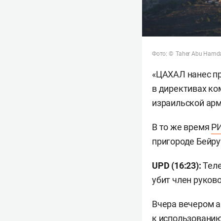
Фото: © Taher Abu Hamda
«ЦАХАЛ нанес пр
в директивах ко
израильской арм
В то же время
РИ
пригороде Бейру
UPD (16:23):
Тел
убит член руков
Вчера вечером 
к использованию