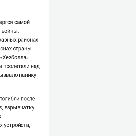
вергся самой
и войны.
разных районах
йонах страны.
 «Хезболла»
ы пролетели над
вызвало панику
 погибли после
s, взрывчатку
в
х устройств,