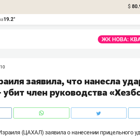
$
80.
19.2°
ва
:10
аиля заявила, что нанесла уда
– убит член руководства «Хезб
зраиля (ЦАХАЛ) заявила о нанесении прицельного уд