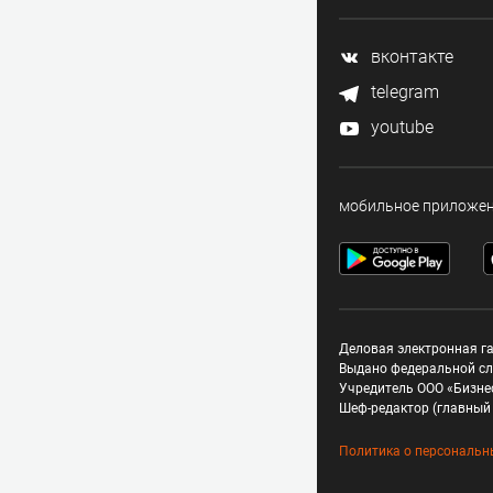
вконтакте
telegram
youtube
мобильное приложе
Деловая электронная га
Выдано федеральной сл
Учредитель ООО «Бизне
Шеф-редактор (главный 
Политика о персональн