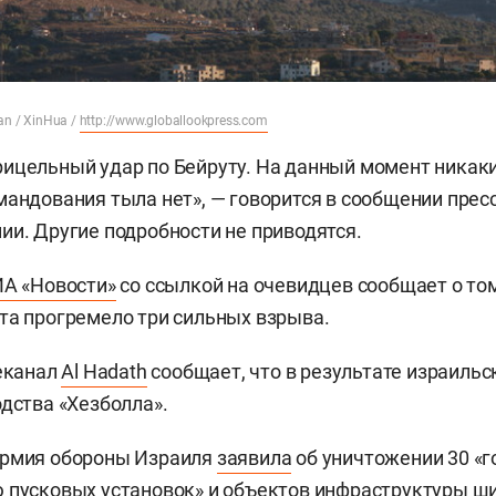
n / XinHua /
http://www.globallookpress.com
ицельный удар по Бейруту. На данный момент никак
мандования тыла нет», — говорится в сообщении пре
ии. Другие подробности не приводятся.
А «Новости»
со ссылкой на очевидцев сообщает о то
та прогремело три сильных взрыва.
еканал
Al Hadath
сообщает, что в результате израильс
одства «Хезболла».
армия обороны Израиля
заявила
об уничтожении 30 «
 пусковых установок» и объектов инфраструктуры ш