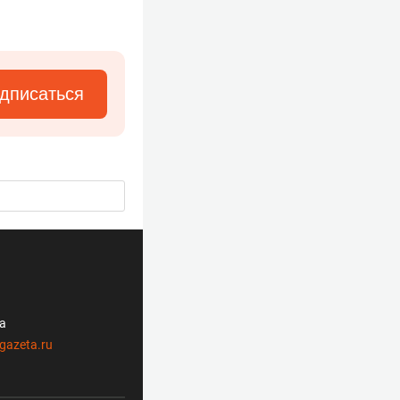
дписаться
ла
gazeta.ru