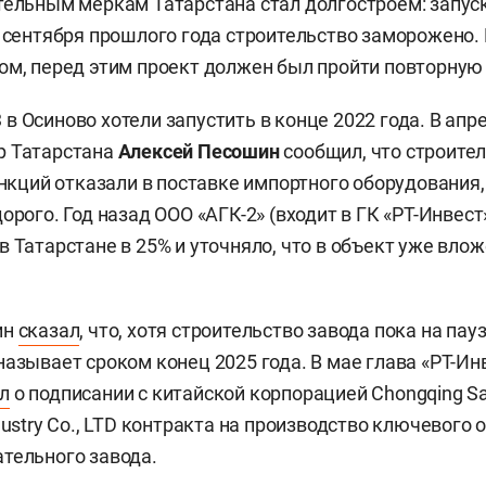
тельным меркам Татарстана стал долгостроем: запу
с сентября прошлого года строительство заморожено
ом, перед этим проект должен был пройти повторную 
в Осиново хотели запустить в конце 2022 года. В апре
р Татарстана
Алексей Песошин
сообщил, что строите
санкций отказали в поставке импортного оборудования
орого. Год назад ООО «АГК-2» (входит в ГК «РТ-Инвест
 Татарстане в 25% и уточняло, что в объект уже влож
ин
сказал
, что, хотя строительство завода пока на пау
называет сроком конец 2025 года. В мае глава «РТ-Ин
л
о подписании c китайской корпорацией Chongqing S
dustry Co., LTD контракта на производство ключевого
тельного завода.