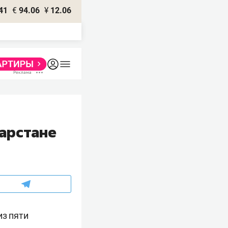
41
€
94.06
¥
12.06
арстане
из пяти