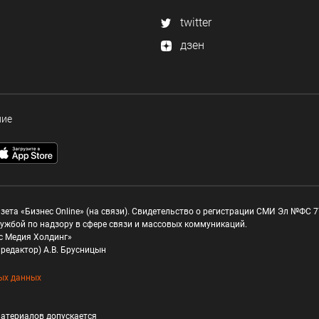
twitter
дзен
ние
зета «Бизнес Online» (на связи). Свидетельство о регистрации СМИ Эл №ФС 77
ужбой по надзору в сфере связи и массовых коммуникаций.
с Медия Холдинг»
редактор) А.В. Брусницын
ых данных
атериалов допускается