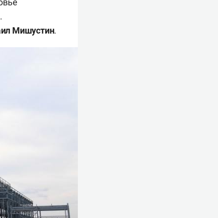
овье
.
ил Мишустин
.