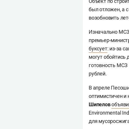
Объект по строи
был отложен, а 
возобновить лет
Изначально МСЗ 
премьер-минист
буксует
: из-за 
могут обойтись д
готовность МСЗ в
рублей.
В апреле Песош
оптимистичен и 
Шипелов
объяви
Environmental In
для мусоросжига