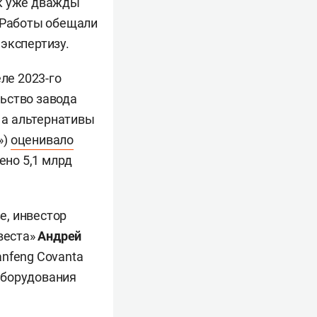
ск уже дважды
. Работы обещали
экспертизу.
ле 2023-го
льство завода
, а альтернативы
»)
оценивало
ено 5,1 млрд
зе, инвестор
веста»
Андрей
anfeng Covanta
 оборудования