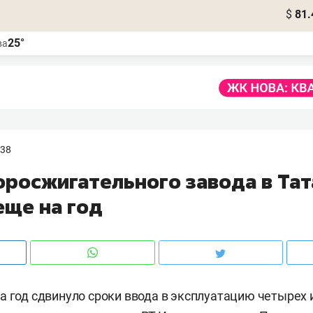
$
81.
25°
ва
:38
оросжигательного завода в Тат
еще на год
а год сдвинуло сроки ввода в эксплуатацию четырех 