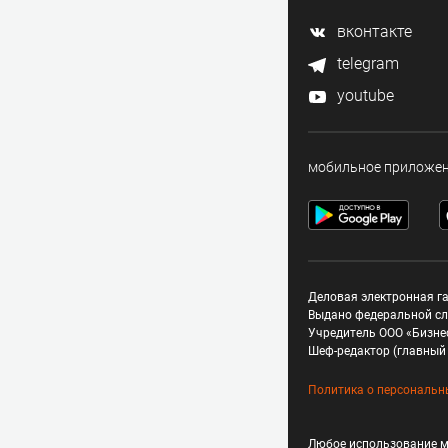
вконтакте
telegram
youtube
мобильное приложе
Деловая электронная га
Выдано федеральной сл
Учредитель ООО «Бизне
Шеф-редактор (главный 
Политика о персональн
Любое использование м