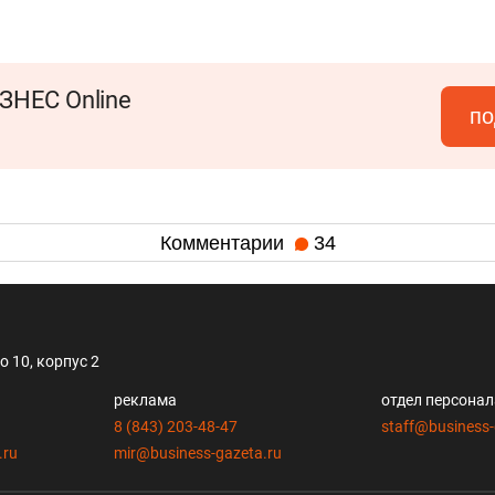
ЗНЕС Online
по
Комментарии
34
 10, корпус 2
реклама
отдел персона
8 (843) 203-48-47
staff@business-
.ru
mir@business-gazeta.ru