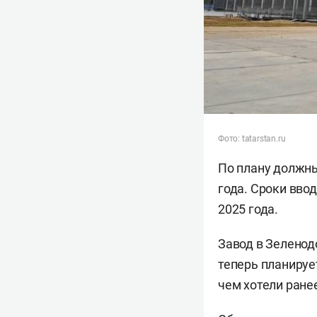
Фото: tatarstan.ru
По плану должны
года. Сроки вво
2025 года.
Завод в Зеленод
теперь планируе
чем хотели ране