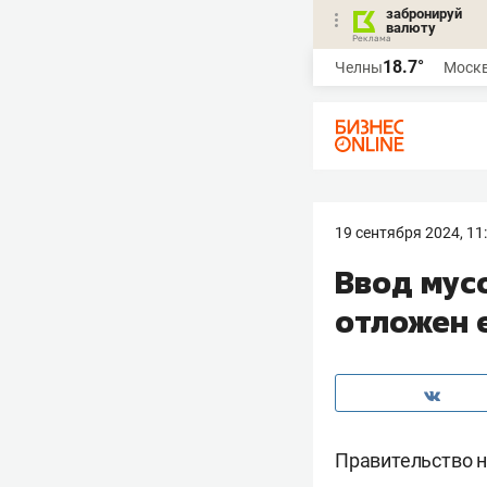
забронируй
валюту
18.7°
Челны
Моск
19 сентября 2024, 11
Ввод мус
отложен 
Правительство н