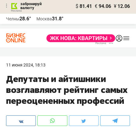
забронируй
$
81.41
€
94.06
¥
12.06
валюту
28.6°
31.8°
Челны
Москва
11 июня 2024, 18:13
Депутаты и айтишники
возглавляют рейтинг самых
переоцененных профессий