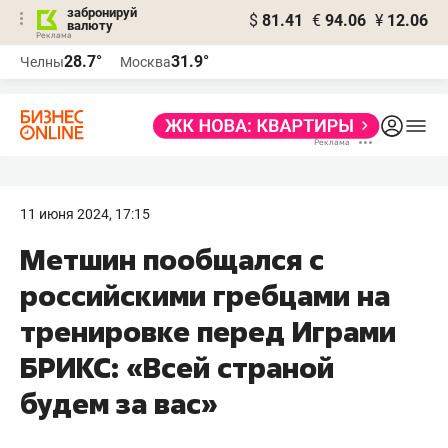
забронируй
$
81.41
€
94.06
¥
12.06
валюту
28.7°
31.9°
Челны
Москва
11 июня 2024, 17:15
Метшин пообщался с
российскими гребцами на
тренировке перед Играми
БРИКС: «Всей страной
будем за вас»