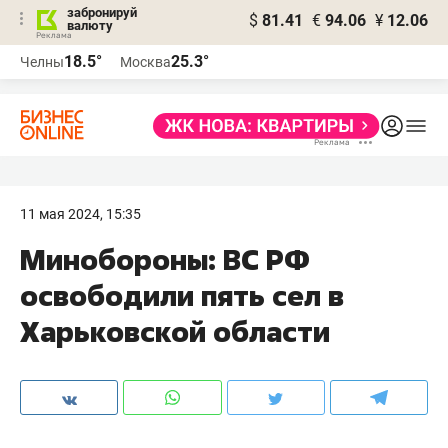
забронируй
$
81.41
€
94.06
¥
12.06
валюту
18.5°
25.3°
Челны
Москва
11 мая 2024, 15:35
Минобороны: ВС РФ
освободили пять сел в
Харьковской области