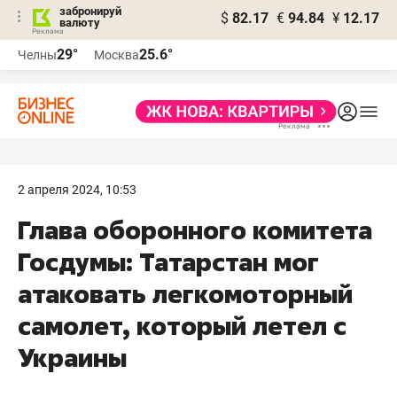
забронируй
$
82.17
€
94.84
¥
12.17
валюту
29°
25.6°
Челны
Москва
2 апреля 2024, 10:53
Глава оборонного комитета
Госдумы: Татарстан мог
атаковать легкомоторный
самолет, который летел с
Украины