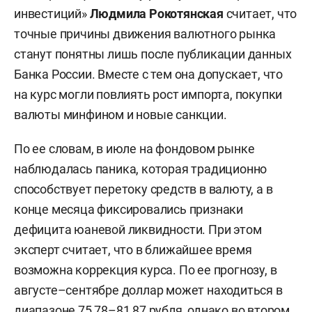
инвестиций»
Людмила Рокотянская
считает, что
точные причины движения валютного рынка
станут понятны лишь после публикации данных
Банка России. Вместе с тем она допускает, что
на курс могли повлиять рост импорта, покупки
валюты минфином и новые санкции.
По ее словам, в июле на фондовом рынке
наблюдалась паника, которая традиционно
способствует перетоку средств в валюту, а в
конце месяца фиксировались признаки
дефицита юаневой ликвидности. При этом
эксперт считает, что в ближайшее время
возможна коррекция курса. По ее прогнозу, в
августе–сентябре доллар может находиться в
диапазоне 75,78–81,87 рубля, однако во втором