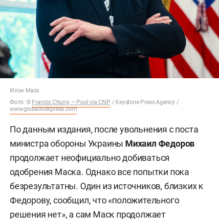
Илон Маск
Фото: ©
Francis Chung — Pool via CNP
/ Keystone Press Agency /
www.globallookpress.com
По данным издания, после увольнения с поста
министра обороны Украины
Михаил Федоров
продолжает неофициально добиваться
одобрения Маска. Однако все попытки пока
безрезультатны. Один из источников, близких к
Федорову, сообщил, что «положительного
решения нет», а сам Маск продолжает