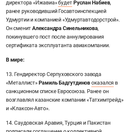
директора «Ижавиа»
будет
Руслан Набиев
,
ранее руководивший Госавтоинспекцией
Удмуртии и компанией «Удмуртавтодорстрой».
Он сменит
Александра Синельникова
,
покинувшего пост после аннулирования
сертификата эксплуатанта авиакомпании.
В мире:
13. Гендиректор Серпуховского завода
«Металлист»
Рамиль Бадгутдинов
оказался
в
санкционном списке Евросоюза. Ранее он
возглавлял казанские компании «Татхимтрейд»
и «Клаксон-Авто».
14. Саудовская Аравия, Турция и Пакистан
подписали
соглашение о коллективной