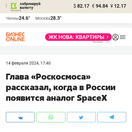
забронируй
$
82.17
€
94.84
¥
12.17
валюту
24.6°
28.3°
Челны
Москва
14 февраля 2024, 17:40
Глава «Роскосмоса»
рассказал, когда в России
появится аналог SpaceX