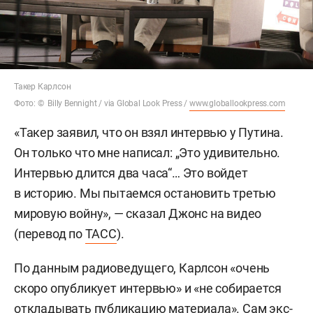
Такер Карлсон
Фото: © Billy Bennight / via Global Look Press /
www.globallookpress.com
«Такер заявил, что он взял интервью у Путина.
Он только что мне написал: „Это удивительно.
Интервью длится два часа“… Это войдет
в историю. Мы пытаемся остановить третью
мировую войну», — сказал Джонс на видео
(перевод по
ТАСС
).
По данным радиоведущего, Карлсон «очень
скоро опубликует интервью» и «не собирается
откладывать публикацию материала». Сам экс-