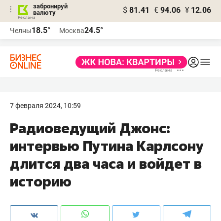
забронируй
$
81.41
€
94.06
¥
12.06
валюту
18.5°
24.5°
Челны
Москва
7 февраля 2024, 10:59
Радиоведущий Джонс:
интервью Путина Карлсону
длится два часа и войдет в
историю