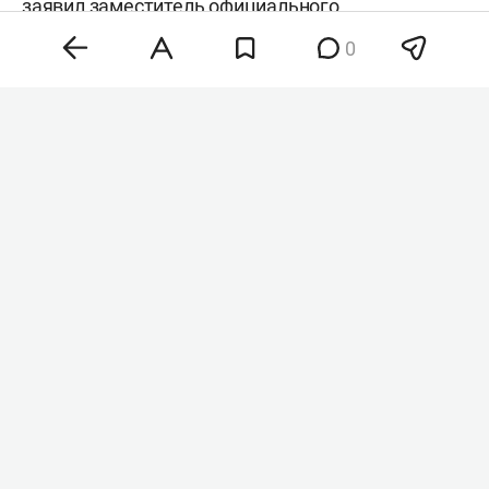
заявил заместитель официального
представителя главы всемирной организации
0
Фархан Хак
, передает
ТАСС
.
Антониу Гутерриш
Фото: © Ministry of Foreign Affairs of R / Twitter.com /