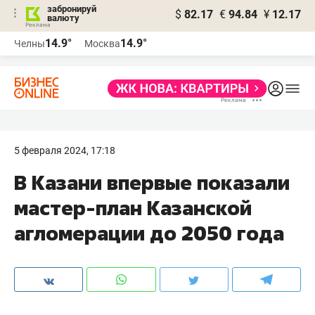
забронируй
$
82.17
€
94.84
¥
12.17
валюту
14.9°
14.9°
Челны
Москва
5 февраля 2024, 17:18
В Казани впервые показали
мастер-план Казанской
агломерации до 2050 года