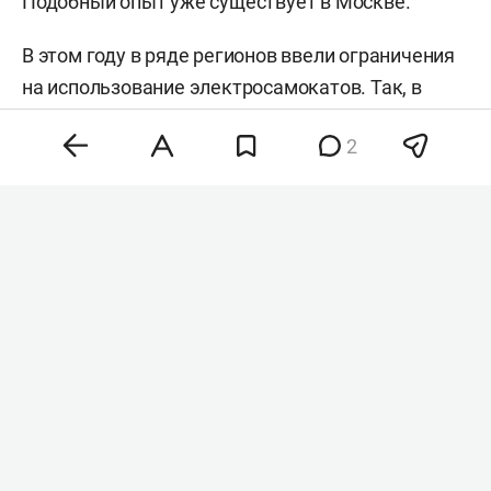
Подобный опыт уже существует в Москве.
В этом году в ряде регионов ввели ограничения
на использование электросамокатов. Так, в
2026-м полный запрет на их использование
2
ввели в подмосковных Люберцах и
Котельниках. В Казани в свою очередь в 2025-м
ограничили
зоны проката — сервисы
кикшеринга не работают в центральной части
города. В этом году из схемы кикшеринга
исключили
23 точки парковки
электросамокатов.
Комментарии
1