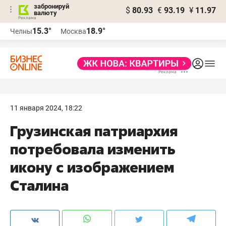
забронируй
$
80.93
€
93.19
¥
11.97
валюту
15.3°
18.9°
Челны
Москва
11 января 2024, 18:22
Грузинская патриархия
потребовала изменить
икону с изображением
Сталина