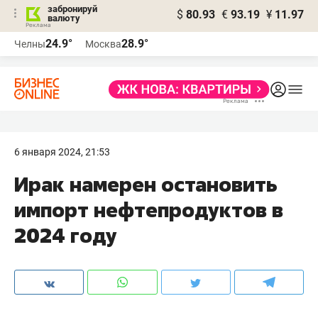
забронируй
$
80.93
€
93.19
¥
11.97
валюту
24.9°
28.9°
Челны
Москва
6 января 2024, 21:53
Ирак намерен остановить
импорт нефтепродуктов в
2024 году