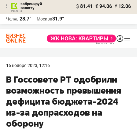
забронируй
$
81.41
€
94.06
¥
12.06
валюту
28.7°
31.9°
Челны
Москва
16 ноября 2023, 12:16
В Госсовете РТ одобрили
возможность превышения
дефицита бюджета-2024
из-за допрасходов на
оборону