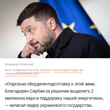
Владимир Зеленский
Фото: ©
IMAGO/Chris Emil Janssen
/
www.imago-images.de
/
www.globallookpress.com
«Отдельно обсудили подготовку к этой зиме.
Благодарен Сербии за решение выделить 2
миллиона евро в поддержку нашей энергетики»,
— написал лидер украинского государства.