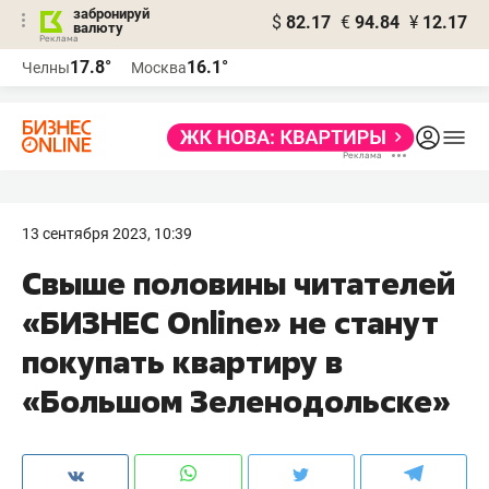
забронируй
$
82.17
€
94.84
¥
12.17
валюту
17.8°
16.1°
Челны
Москва
13 сентября 2023, 10:39
Свыше половины читателей
«БИЗНЕС Online» не станут
покупать квартиру в
«Большом Зеленодольске»