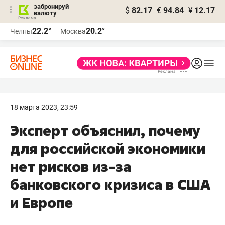
забронируй
$
82.17
€
94.84
¥
12.17
валюту
22.2°
20.2°
Челны
Москва
18 марта 2023, 23:59
Эксперт объяснил, почему
для российской экономики
нет рисков из-за
банковского кризиса в США
и Европе