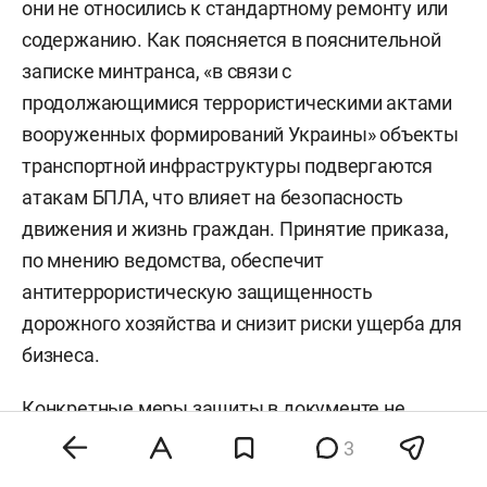
они не относились к стандартному ремонту или
содержанию. Как поясняется в пояснительной
записке минтранса, «в связи с
продолжающимися террористическими актами
вооруженных формирований Украины» объекты
транспортной инфраструктуры подвергаются
атакам БПЛА, что влияет на безопасность
движения и жизнь граждан. Принятие приказа,
по мнению ведомства, обеспечит
антитеррористическую защищенность
дорожного хозяйства и снизит риски ущерба для
бизнеса.
Конкретные меры защиты в документе не
уточняются, однако на практике уже
3
используются сетчатые ограждения, экраны,