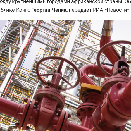
ежду крупнейшими городами африканской страны. Об
ублике Конго
Георгий Чепи
к
, передает
РИА «Новости»
.