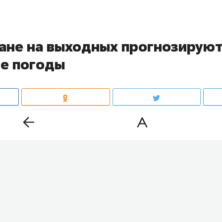
тане на выходных прогнозирую
е погоды
 предстоящие выходные ожидается ухудшение погоды
РТ, 8 и 9 августа в республике пройдут кратковреме
, с грозами, градом и порывами ветра до 20 м/с. При 
прогреется до плюс 32 градусов.