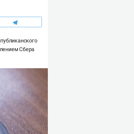
спубликанского
елением Сбера