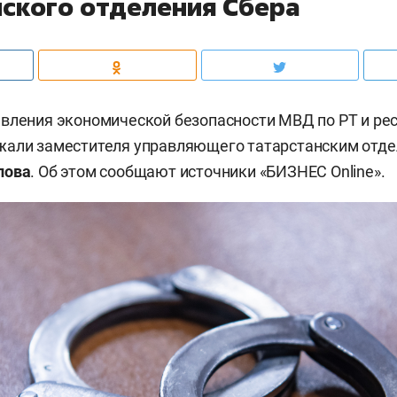
нского отделения Сбера
вления экономической безопасности МВД по РТ и ре
жали заместителя управляющего татарстанским отд
пова
. Об этом сообщают источники «БИЗНЕС Online».