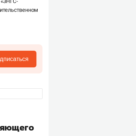
 «ЗНГС-
вительственном
дписаться
ляющего