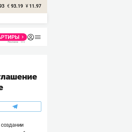
93
€
93.19
¥
11.97
глашение
е
 создании