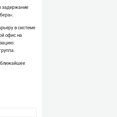
то задержание
бера».
арьеру в системе
ой офис на
овацию:
группа.
в ближайшее