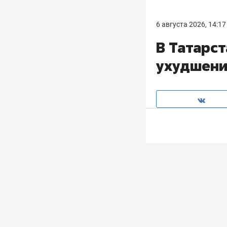
6 августа 2026, 14:17
В Татарс
ухудшени
В Татарстане в
гидрометцентра 
местами сильные
региона воздух 