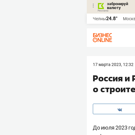
забронируй
валюту
24.8°
Челны
Моск
17 марта 2023, 12:32
Россия и
о строит
До июля 2023 го