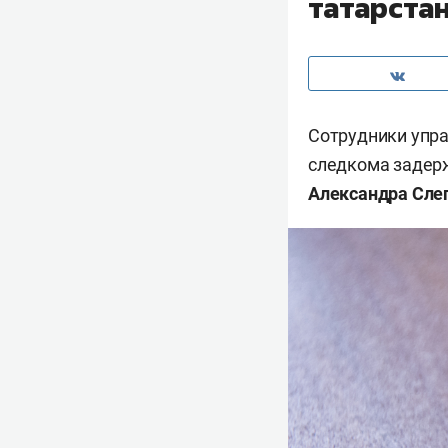
татарста
Сотрудники упра
следкома задер
Александра Сле