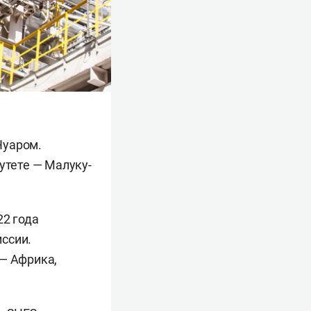
Нуаром.
утете — Малуку-
22 года
ссии.
 — Африка,