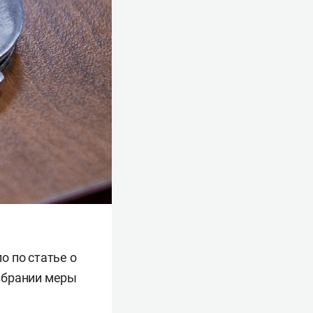
о по статье о
избрании меры