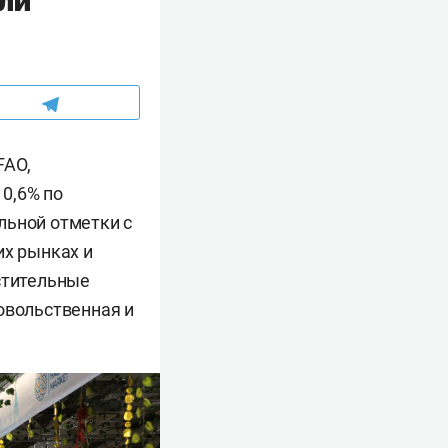
ли
FAO,
0,6% по
льной отметки с
их рынках и
стительные
вольственная и