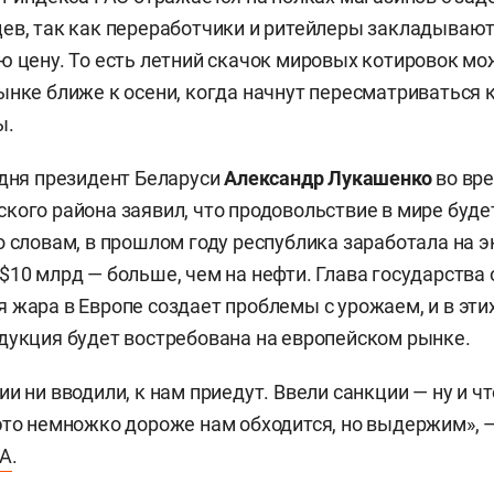
ев, так как переработчики и ритейлеры закладываю
ю цену. То есть летний скачок мировых котировок мо
ынке ближе к осени, когда начнут пересматриваться 
ы.
одня президент Беларуси
Александр Лукашенко
во вре
кого района заявил, что продовольствие в мире буде
о словам, в прошлом году республика заработала на э
$10 млрд — больше, чем на нефти. Глава государства 
 жара в Европе создает проблемы с урожаем, и в эти
дукция будет востребована на европейском рынке.
и ни вводили, к нам приедут. Ввели санкции — ну и ч
это немножко дороже нам обходится, но выдержим», 
ТА
.