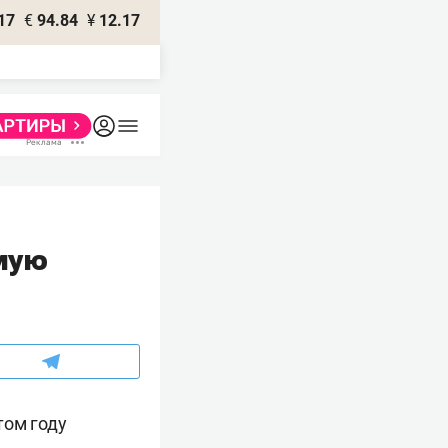
17
€
94.84
¥
12.17
ямую
том году