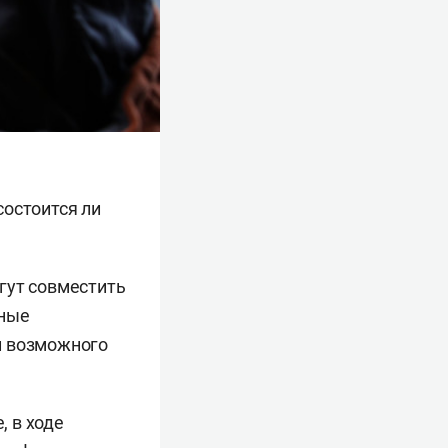
состоится ли
гут совместить
нные
и возможного
 в ходе