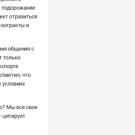
т подорожание
жет отразиться
контракты и
мя общения с
т только
кспорте
отметил, что
х условиях
то? Мы все свое
— цитирует