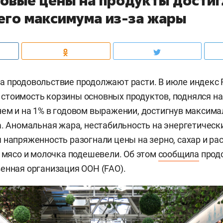
овые цены на продукты достиг
его максимума из-за жары
 продовольствие продолжают расти. В июле индекс 
тоимость корзины основных продуктов, поднялся на 
ем и на 1% в годовом выражении, достигнув максима
а. Аномальная жара, нестабильность на энергетическ
 напряженность разогнали цены на зерно, сахар и ра
к мясо и молочка подешевели. Об этом
сообщила
продо
енная организация ООН (FAO).