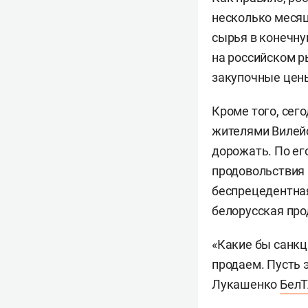
несколько месяц
сырья в конечну
на российском р
закупочные цен
Кроме того, сег
жителями Вилейс
дорожать. По ег
продовольствия 
беспрецедентная
белорусская про
«Какие бы санкци
продаем. Пусть 
Лукашенко
Бел