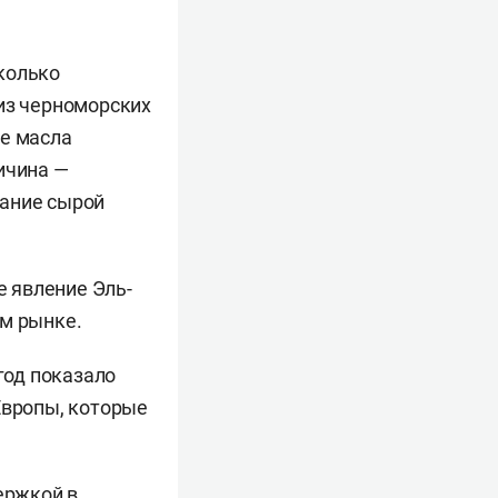
колько
 из черноморских
ые масла
ичина —
жание сырой
е явление Эль-
ом рынке.
год показало
Европы, которые
ержкой в