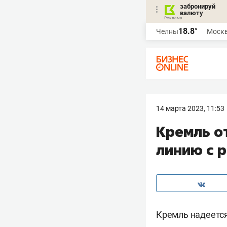
забронируй
валюту
18.8°
Челны
Моск
14 марта 2023, 11:53
Кремль о
линию с р
Кремль надеется