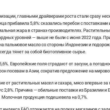
изации, главными драйверами роста стали сразу нес
ца прибавила 5,8%: сказались перебои с поставками
мальная жара в странах-производителях. Растительн
ордных уровней — выше не были с июня 2022 года. Пр
на пальмовое масло со стороны Индонезии и подоро
всегда тянет за собой биотопливное сырье.
,6%. Европейские поля страдают от засухи, а погодно
рон посевам в Азии, сократив предложение на миров
чие от растительных масел и сахара, мясо впервые за 
с 2,8%. Причина — обильные поставки из Бразилии и 
 Молочная продукция подешевела на 0,7%.
ст индекса FAO отражается на полках магазинов с зад