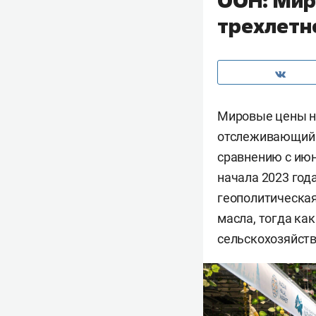
ООН: Мир
трехлетн
Мировые цены на
отслеживающий с
сравнению с июн
начала 2023 год
геополитическая
масла, тогда ка
сельскохозяйств