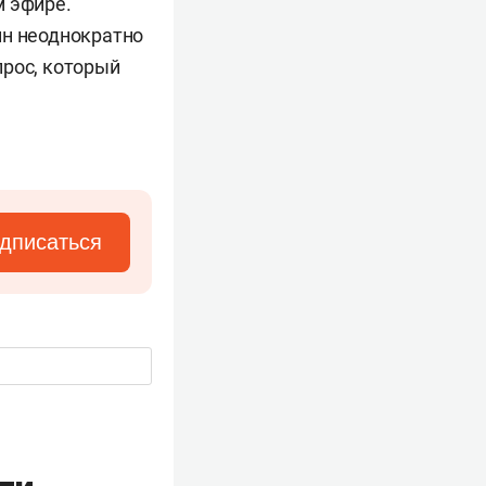
м эфире.
ин неоднократно
прос, который
дписаться