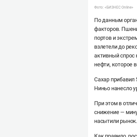
Фото: «БИЗНЕС Online»
По данным орган
факторов. Пшени
портов и экстре
взлетели до рек
активный спрос 
нефти, которое 
Сахар прибавил 5
Ниньо нанесло у
При этом в отли
снижение — мину
насытили рынок.
Как правило, ро