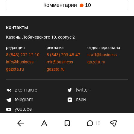
Комментарии
10
контакты
Казань, Лобачевского 10, корпус 2
редакция
реклама
отдел персонала
8 (843) 202-12-10
8 (843) 203-48-47
staff@business-
info@business-
mir@business-
gazeta.ru
gazeta.ru
gazeta.ru
вконтакте
twitter
telegram
дзен
youtube
10
мобильное приложение