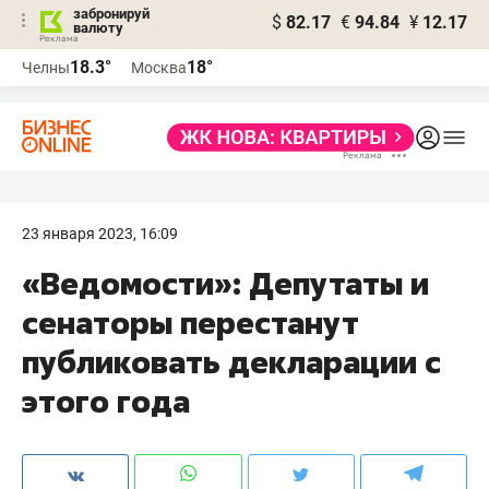
забронируй
$
82.17
€
94.84
¥
12.17
валюту
18.3°
18°
Челны
Москва
23 января 2023, 16:09
«Ведомости»: Депутаты и
сенаторы перестанут
публиковать декларации с
этого года