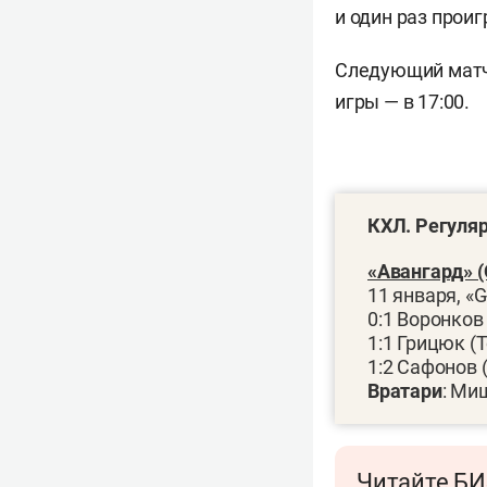
и один раз проиг
Следующий матч
игры — в 17:00.
КХЛ. Регуля
«Авангард» (О
11 января, «G
0:1 Воронков 
1:1 Грицюк (Т
1:2 Сафонов 
Вратари
: Ми
Читайте БИ