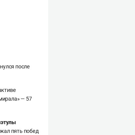
рнулся после
активе
мирала» — 57
нэтулы
жал пять побед