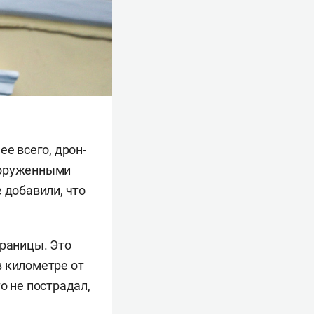
е всего, дрон-
ооруженными
 добавили, что
границы. Это
в километре от
о не пострадал,