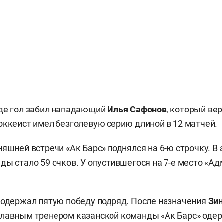
оде гол забил нападающий
Илья Сафонов
, который ве
оккеист имел безголевую серию длиной в 12 матчей.
няшней встречи «Ак Барс» поднялся на 6-ю строчку. В 
ды стало 59 очков. У опустившегося на 7-е место «Ад
 одержал пятую победу подряд. После назначения
Зи
главным тренером казанской команды «Ак Барс» одер