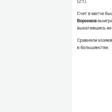
(2:1).
Счет в матче бы
Воронков
выигра
выкатившись из-
Сравняли хозяев
в большинстве.