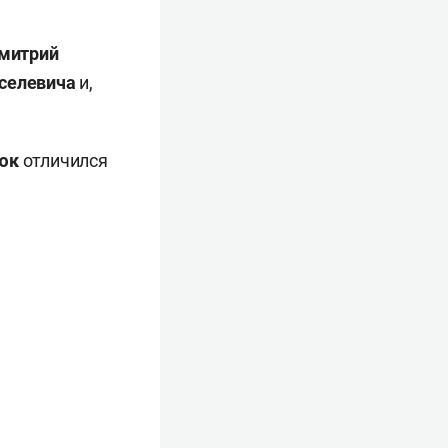
митрий
иселевича
и,
.
цюк
отличился