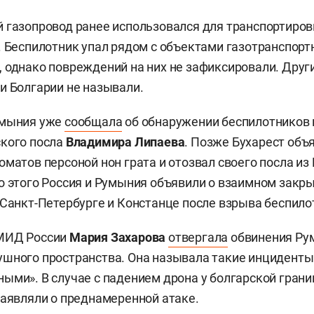
 газопровод ранее использовался для транспортиров
. Беспилотник упал рядом с объектами газотранспорт
 однако повреждений на них не зафиксировали. Друг
и Болгарии не называли.
умыния уже
сообщала
об обнаружении беспилотников и
ского посла
Владимира Липаева
. Позже Бухарест объ
оматов персоной нон грата и отозвал своего посла и
о этого Россия и Румыния объявили о взаимном закр
 Санкт-Петербурге и Констанце после взрыва беспило
МИД России
Мария Захарова
отвергала
обвинения Ру
шного пространства. Она называла такие инциденты
ыми». В случае с падением дрона у болгарской гран
заявляли о преднамеренной атаке.