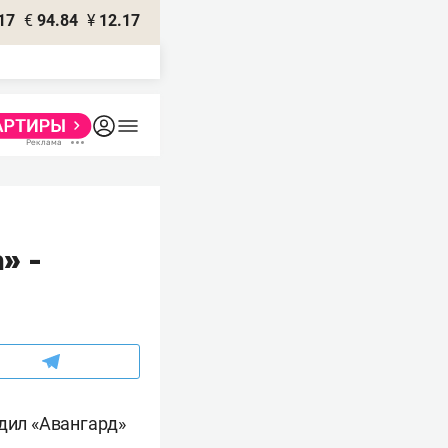
17
€
94.84
¥
12.17
» -
едил «Авангард»