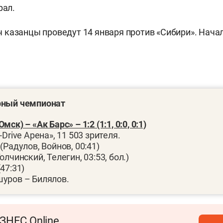
рал.
 казанцы проведут 14 января против «Сибири». Нач
рный чемпионат
мск) – «Ак Барс» – 1:2 (1:1, 0:0, 0:1)
-Drive Арена», 11 503 зрителя.
(Радулов, Войнов, 00:41)
олчинский, Телегин, 03:53, бол.)
(47:31)
шуров – Билялов.
ЗНЕС Online