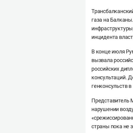
Трансбалканский
газа на Балканы
инфраструктуры,
инцидента власт
В конце июля Р
вызвала россий
российских дипл
консультаций. Д
генконсульств в
Представитель 
нарушении возду
«срежиссированн
страны пока не 