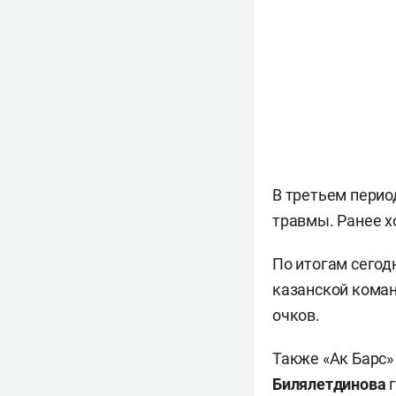
В третьем пери
травмы. Ранее х
По итогам сегод
казанской коман
очков.
Также «Ак Барс»
Билялетдинова