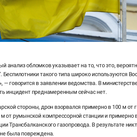
й анализ обломков указывает на то, что это, вероятне
. Беспилотники такого типа широко используются В
, — говорится в заявлении ведомства. В министерстве
ть инцидент преднамеренным сейчас нет.
рской стороны, дрон взорвался примерно в 100 м от 
 м от румынской компрессорной станции и примерно 
ции Трансбалканского газопровода. В результате никт
не была повреждена.