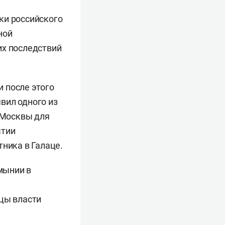
ки российского
ной
их последствий
 после этого
явил одного из
з Москвы для
ытии
тника в Галаце.
мынии в
ицы власти