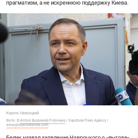
прагматизм, а не искреннюю поддержку Киева.
Кароль Навроцкий
Фото: ©
Antoni Byszewski/Fotonews
/ Keystone Press Agency /
www.globallookpress.com
Белик назвал заявление Навроцкого о «выгоде»