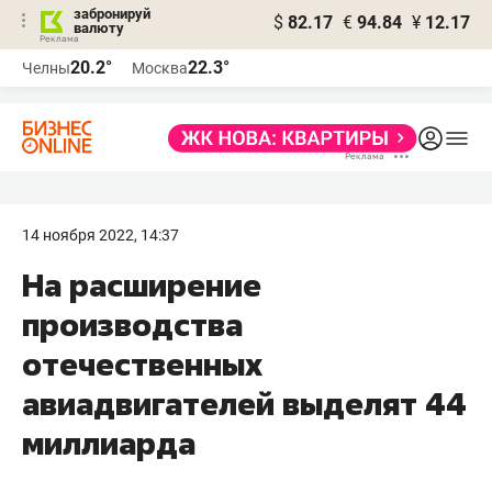
забронируй
$
82.17
€
94.84
¥
12.17
валюту
20.2°
22.3°
Челны
Москва
14 ноября 2022, 14:37
На расширение
производства
отечественных
авиадвигателей выделят 44
миллиарда