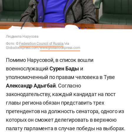
Людмила Нарусова
Фото:
©
Federation Council of Russia
/via
Globallookpress.com/
www.globallookpress.com
Помимо Нарусовой, в список вошли
военнослужащий
Сурен Бады
и
уполномоченный по правам человека в Туве
Александр Адыгбай
. Согласно
законодательству, каждый кандидат на пост
главы региона обязан представить трех
претендентов на должность сенатора, одного из
которых он сможет делегировать в верхнюю
палату парламента в случае победы на выборах.