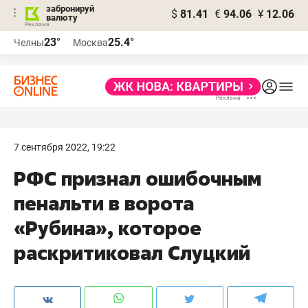
забронируй
$
81.41
€
94.06
¥
12.06
валюту
23°
25.4°
Челны
Москва
7 сентября 2022, 19:22
РФС признал ошибочным
пенальти в ворота
«Рубина», которое
раскритиковал Слуцкий