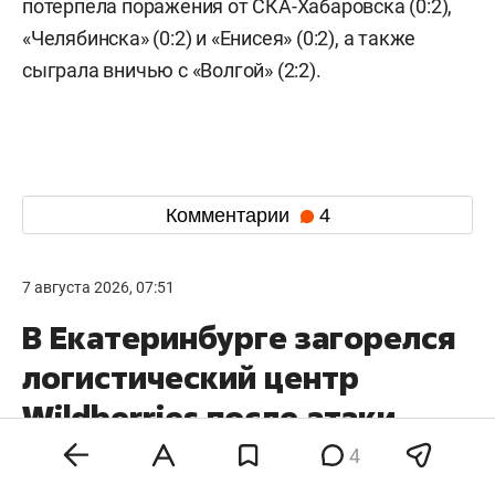
потерпела поражения от СКА-Хабаровска (0:2),
«Челябинска» (0:2) и «Енисея» (0:2), а также
сыграла вничью с «Волгой» (2:2).
Комментарии
4
7 августа 2026, 07:51
В Екатеринбурге загорелся
логистический центр
Wildberries после атаки
БПЛА – эвакуированы 800
4