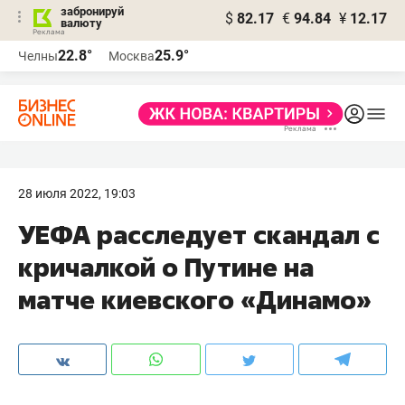
забронируй
$
82.17
€
94.84
¥
12.17
валюту
22.8°
25.9°
Челны
Москва
28 июля 2022, 19:03
УЕФА расследует скандал с
кричалкой о Путине на
матче киевского «Динамо»