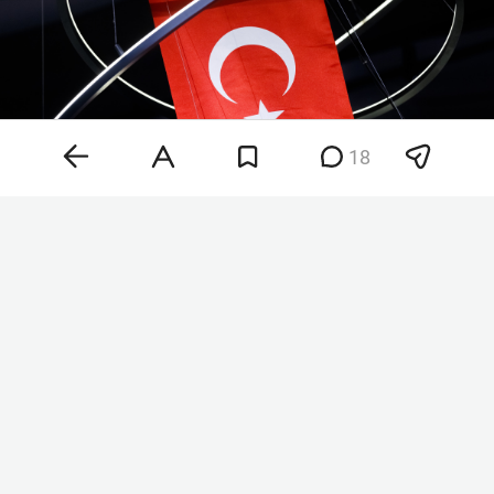
18
Фото: «БИЗНЕС Online»
«Соглашение направлено на усиление
совместного сдерживания любой агрессии и
предусматривает, что любое вооруженное
нападение на одну из трех стран является
нападением на всех. Соглашение также