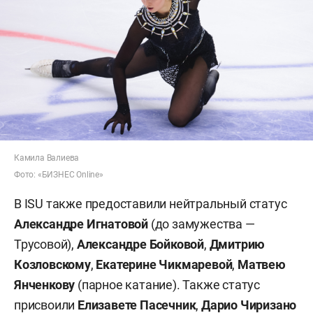
Камила Валиева
Фото: «БИЗНЕС Online»
В ISU также предоставили нейтральный статус
Александре Игнатовой
(до замужества —
Трусовой),
Александре Бойковой
,
Дмитрию
Козловскому
,
Екатерине Чикмаревой
,
Матвею
Янченкову
(парное катание). Также статус
присвоили
Елизавете Пасечник
,
Дарио Чиризано