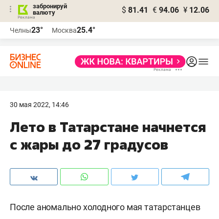
забронируй
$
81.41
€
94.06
¥
12.06
валюту
23°
25.4°
Челны
Москва
30 мая 2022, 14:46
Лето в Татарстане начнется
с жары до 27 градусов
После аномально холодного мая татарстанцев