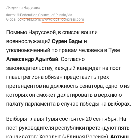
Людмила Нарусова
Фото:
©
Federation Council of Russia
/via
Globallookpress.com/
www.globallookpress.com
Помимо Нарусовой, в список вошли
военнослужащий
Сурен Бады
и
уполномоченный по правам человека в Туве
Александр Адыгбай
. Согласно
законодательству, каждый кандидат на пост
главы региона обязан представить трех
претендентов на должность сенатора, одного из
которых он сможет делегировать в верхнюю
палату парламента в случае победы на выборах.
Выборы главы Тувы состоятся 20 сентября. На
пост руководителя республики претендуют пять
кандидатов: Ховалыг («Единая Россия»),
Артыш