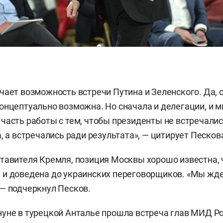
чает возможность встречи Путина и Зеленского. Да, 
онцептуально возможна. Но сначала и делегации, и
часть работы с тем, чтобы президенты не встречалис
а, а встречались ради результата», — цитирует Песко
тавителя Кремля, позиция Москвы хорошо известна, 
 и доведена до украинских переговорщиков. «Мы жд
— подчеркнул Песков.
уне в турецкой Анталье прошла встреча глав МИД Р