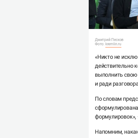
Дмитрий Песков
Фото:
kremlin.ru
«Никто не исклю
действительно к
выполнить свою 
и ради разговор
По словам предс
сформулирована
формулировок», 
Напомним, накан