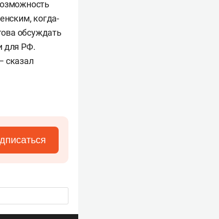
 возможность
енским, когда-
отова обсуждать
и для РФ.
 — сказал
дписаться