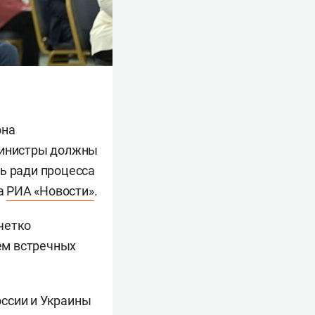
она
 министры должны
ь ради процесса
ва
РИА «Новости»
.
четко
ем встречных
оссии и Украины