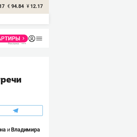
17
€
94.84
¥
12.17
тречи
на
и
Владимира