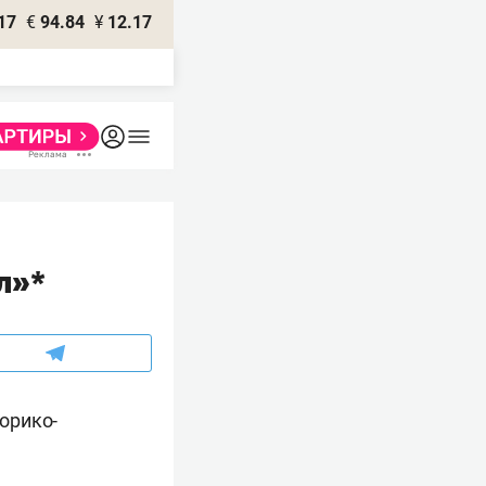
17
€
94.84
¥
12.17
л»*
орико-