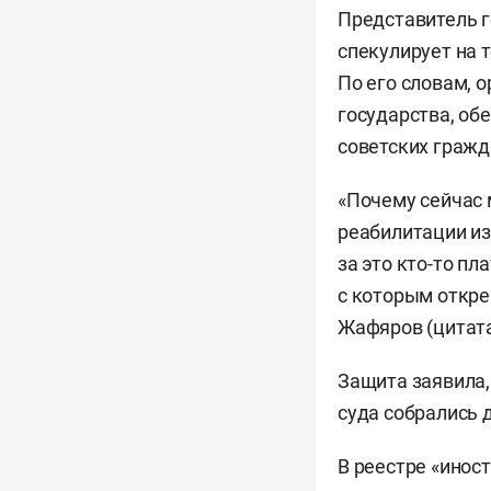
Представитель 
спекулирует на 
По его словам, 
государства, об
советских гражд
«Почему сейчас
реабилитации из
за это кто-то пл
с которым откре
Жафяров (цитат
Защита заявила,
суда собрались 
В реестре «инос