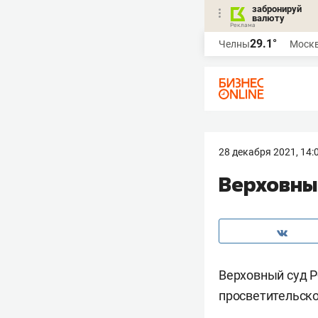
забронируй
валюту
29.1°
Челны
Моск
28 декабря 2021, 14:
Верховны
Верховный суд Р
просветительско