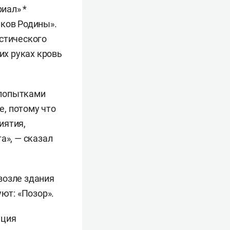
риал» *
иков Родины».
истического
их руках кровь
 попытками
, потому что
иятия,
а», — сказал
возле здания
ют: «Позор».
ация