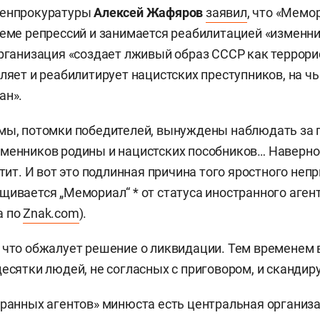
генпрокуратуры
Алексей Жафяров
заявил
, что «Мемо
теме репрессий и занимается реабилитацией «изменн
организация «создает лживый образ СССР как террор
еляет и реабилитирует нацистских преступников, на чь
ан».
 мы, потомки победителей, вынуждены наблюдать за
менников родины и нацистских пособников… Наверное
атит. И вот это подлинная причина того яростного непр
щивается „Мемориал“ * от статуса иностранного агент
а по
Znak.com
).
 что обжалует решение о ликвидации. Тем временем 
десятки людей, не согласных с приговором, и скандиру
транных агентов» минюста есть центральная организ