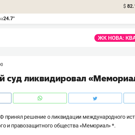
$
82.
24.7°
ва
00
й суд ликвидировал «Мемориа
Ф принял решение о ликвидации международного ист
го и правозащитного общества «Мемориал» *.