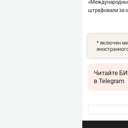
«Международный 
штрафовали за о
* включен м
иностранного
Читайте БИ
в Telegram