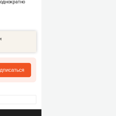
еоднократно
и
дписаться