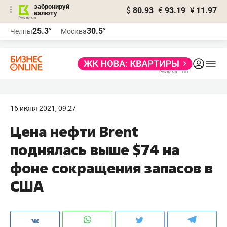
забронируй
$
80.93
€
93.19
¥
11.97
валюту
25.3°
30.5°
Челны
Москва
16 июня 2021, 09:27
Цена нефти Brent
поднялась выше $74 на
фоне сокращения запасов в
США