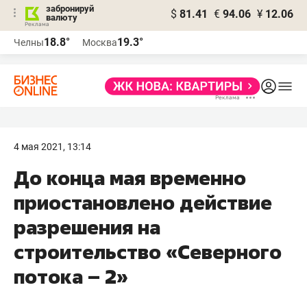
забронируй
$
81.41
€
94.06
¥
12.06
валюту
18.8°
19.3°
Челны
Москва
4 мая 2021, 13:14
До конца мая временно
приостановлено действие
разрешения на
строительство «Северного
потока – 2»