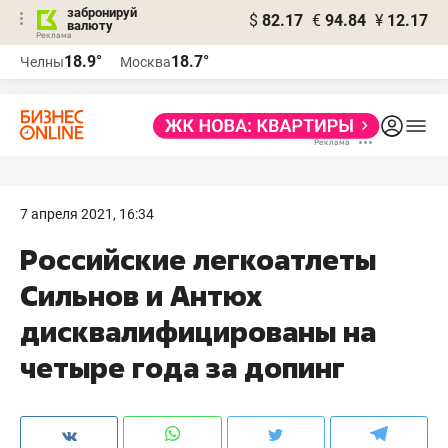
забронируй
$
82.17
€
94.84
¥
12.17
валюту
18.9°
18.7°
Челны
Москва
7 апреля 2021, 16:34
Российские легкоатлеты
Сильнов и Антюх
дисквалифицированы на
четыре года за допинг