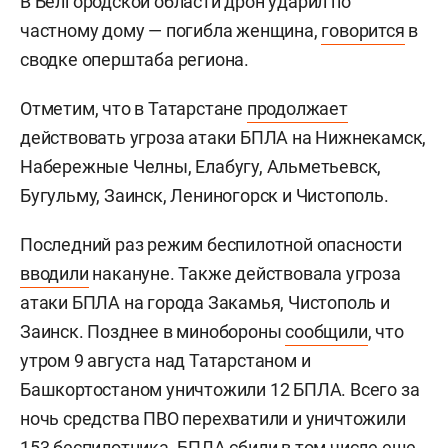
В Белгородской области дрон ударил по
частному дому — погибла женщина,
говорится
в
сводке оперштаба региона.
Отметим, что в Татарстане
продолжает
действовать угроза атаки БПЛА на Нижнекамск,
Набережные Челны, Елабугу, Альметьевск,
Бугульму, Заинск, Лениногорск и Чистополь.
Последний раз режим беспилотной опасности
вводили
накануне. Также действовала угроза
атаки БПЛА на города Закамья, Чистополь и
Заинск. Позднее в минобороны
сообщили
, что
утром 9 августа над Татарстаном и
Башкортостаном уничтожили 12 БПЛА. Всего за
ночь средства ПВО перехватили и уничтожили
153 беспилотника. БПЛА сбили в том числе еще