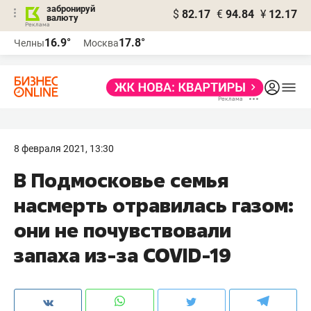
забронируй
$
82.17
€
94.84
¥
12.17
валюту
16.9°
17.8°
Челны
Москва
8 февраля 2021, 13:30
В Подмосковье семья
насмерть отравилась газом:
они не почувствовали
запаха из-за COVID-19