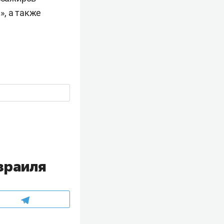
», а также
зраиля