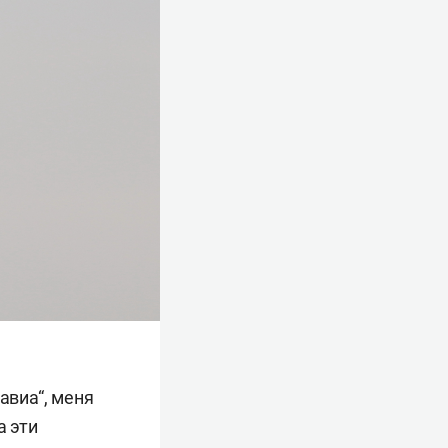
авиа“, меня
а эти