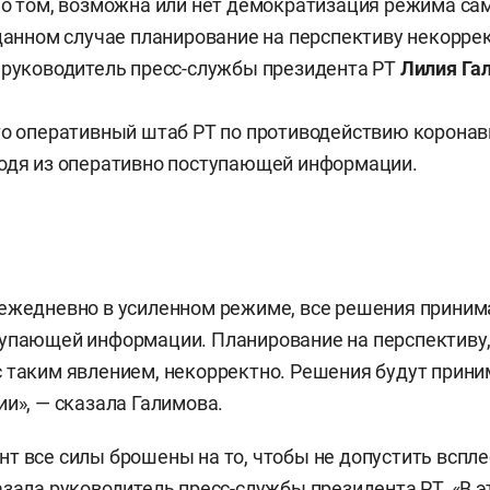
 о том, возможна или нет демократизация режима с
 данном случае планирование на перспективу некоррек
 руководитель пресс-службы президента РТ
Лилия Га
то оперативный штаб РТ по противодействию корона
одя из оперативно поступающей информации.
ежедневно в усиленном режиме, все решения приним
упающей информации. Планирование на перспективу,
 таким явлением, некорректно. Решения будут прини
ии», — сказала Галимова.
т все силы брошены на то, чтобы не допустить вспл
азала руководитель пресс-службы президента РТ. «В 