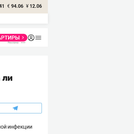
41
€
94.06
¥
12.06
 ли
ной инфекции