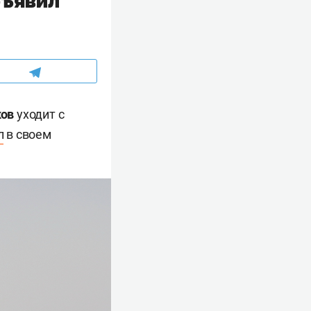
бъявил
ков
уходит с
л
в своем