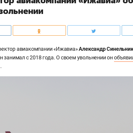
тор авиакомпании «Ижавиа» о
увольнении
ректор авиакомпании «Ижавиа»
Александр Синельни
н занимал с 2018 года. О своем увольнении он
объяви
.