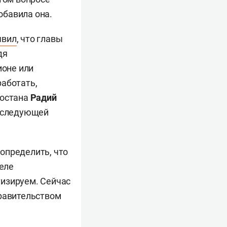
обавила она.
явил
, что главы
дя
ионе или
работать,
тостана
Радий
а следующей
определить, что
деле
тизируем. Сейчас
равительством