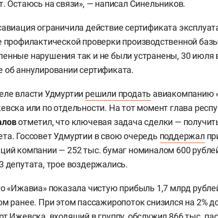
т. Остаюсь на связи», — написал Синельников.
савиация ограничила действие сертификата эксплуат
е профилактической проверки производственной базы
енные нарушения так и не были устранены, 30 июля
 об аннулировании сертификата.
еле власти Удмуртии
решили продать
авиакомпанию 
евска или по отдельности. На тот момент глава респ
алов
отметил, что ключевая задача сделки — получи
та. Госсовет Удмуртии в свою очередь
поддержал
пр
ций компании — 252 тыс. бумаг номиналом 600 рубле
3 депутата, трое воздержались.
го «Ижавиа» показала чистую прибыль 1,7 млрд рублей
ом ранее. При этом пассажиропоток снизился на 2% до
рт Ижевска, входящий в группу, обслужил 866 тыс. п