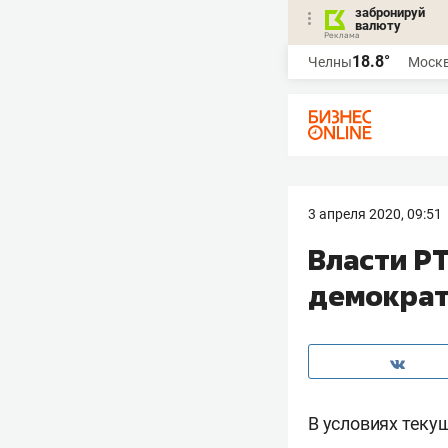
забронируй
валюту
18.8°
Челны
Моск
3 апреля 2020, 09:51
​Власти Р
демократ
В условиях теку