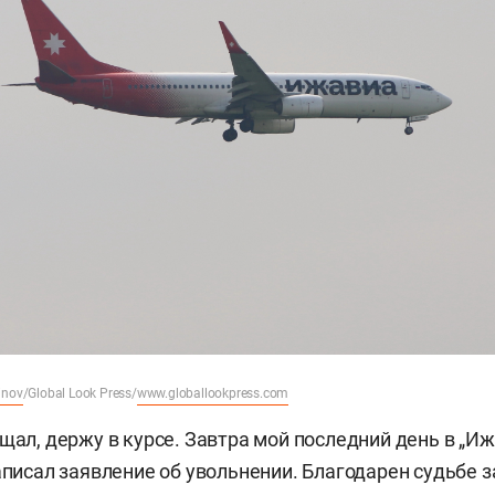
inov
/Global Look Press/
www.globallookpress.com
щал, держу в курсе. Завтра мой последний день в „Иж
аписал заявление об увольнении. Благодарен судьбе з