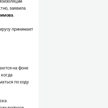
амоизоляции
тно, заявила
лимова
.
вирусу принимает
аются на фоне
 когда
маться по ходу
еска
этом вопросе