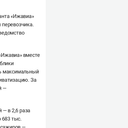
анта «Ижавиа»
 перевозчика.
 ведомство
«Ижавиа» вместе
ублики
ть максимальный
иватизацию. За
й —
 — в 2,6 раза
 683 тыс.
ассажиров —