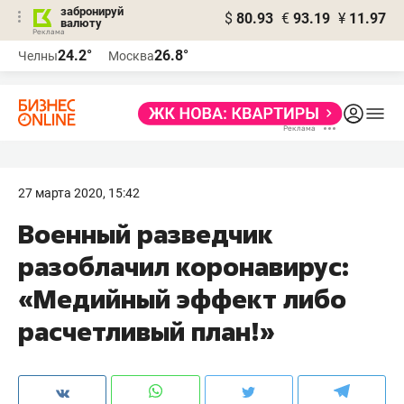
забронируй
$
80.93
€
93.19
¥
11.97
валюту
24.2°
26.8°
Челны
Москва
27 марта 2020, 15:42
Военный разведчик
разоблачил коронавирус:
«Медийный эффект либо
расчетливый план!»