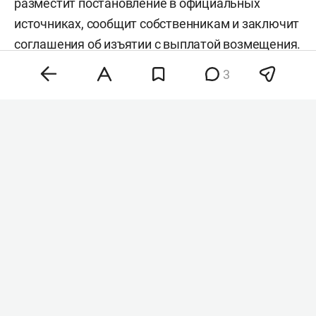
разместит постановление в официальных
источниках, сообщит собственникам и заключит
соглашения об изъятии с выплатой возмещения.
«Главтатдортранс» проведет кадастровые
3
работы, определит размер компенсаций и
направит собственникам проекты соглашений.
Если владельцы участков откажутся
подписывать документы, учреждение сможет
обратиться в суд.
Власти республики периодически изымают
земли и у юрлиц. Так, например, стало известно,
то для строительства и реконструкции дороги от
М12 до трассы Казань — Оренбург — Акбулак —
граница с Казахстаном
заберут
из
собственности земли у пайщиков фондов «Ак