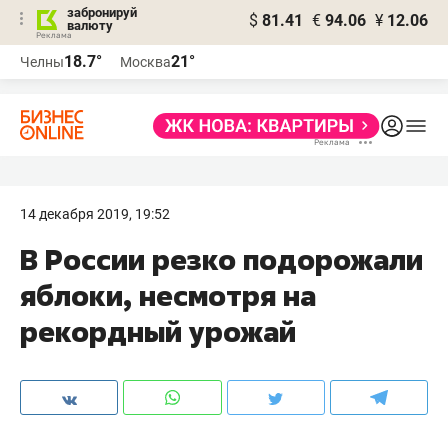
забронируй
$
81.41
€
94.06
¥
12.06
валюту
18.7°
21°
Челны
Москва
14 декабря 2019, 19:52
В России резко подорожали
яблоки, несмотря на
рекордный урожай