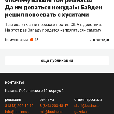
«Почему Вашингтон решился?
Да им деваться некуда!»: Байден
решил повоевать с хуситами
Тактика «тысячи порезов» против США в действии.
На этот раз Западу придется «впрягаться» самому
Комментарии
13
еще публикации
контакты
Казань, Лобачевского 10, корпус 2
редакция
реклама
отдел персонала
8 (843) 202-12-10
8 (843) 203-48-47
staff@business-
info@business-
mir@business-
gazeta.ru