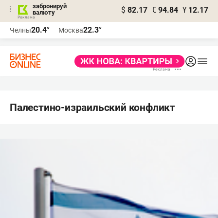
забронируй
$
82.17
€
94.84
¥
12.17
валюту
20.4°
22.3°
Челны
Москва
Палестино-израильский конфликт